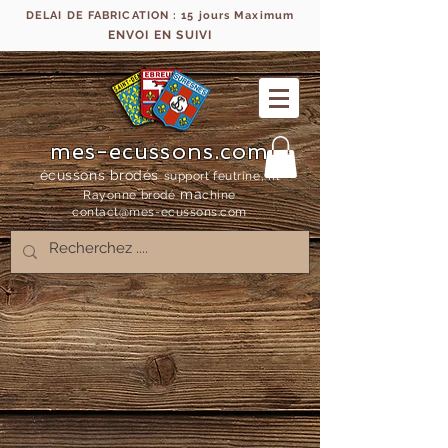
DELAI DE FABRICATION : 15 jours Maximum
ENVOI EN SUIVI
mes-ecussons.com
écussons brodés
support feutrine, fil
ma
Rayonne bro
dé
chine
contact@mes-
ecussons.com