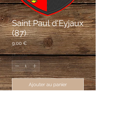
Saint Paul d'Eyjaux
(87)
Prix
9,00 €
Quantité
*
Ajouter au panier
écusson brodé de Saint Paul
d'Eyjaux (87260), 62X80 mm
Parti: au 1er de gueules à l'épée haute
d'argent, garnie d'or, au 2e de sable au
lion d'or, armé et lampassé de gueules.