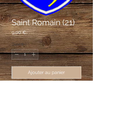
Saint Romain (21)
Prix
9,00 €
Quantité
*
Ajouter au panier
écusson brodé Saint Romain (21190),
62X80 mm
D'azur à la cuve d'argent à dextre et
au pampre de vigne d'or à senestre; au
chef bande d'azur et d'or et à la
bordure de gueules.