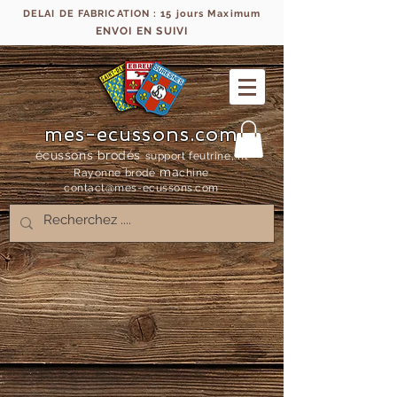
DELAI DE FABRICATION : 15 jours Maximum
ENVOI EN SUIVI
mes-ecussons.com
écussons brodés
support feutrine, fil
ma
Rayonne bro
dé
chine
contact@mes-
ecussons.com