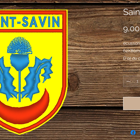
Sain
9,00
écusson 
62X80
D'or au 
croissan
Quantité