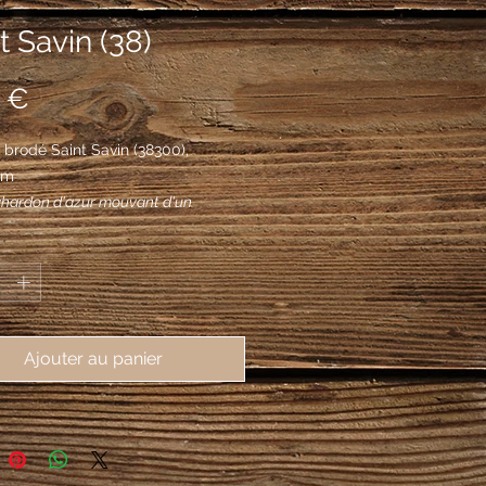
t Savin (38)
Prix
 €
brodé Saint Savin (38300), 
mm
chardon d'azur mouvant d'un
t de gueules.
*
Ajouter au panier