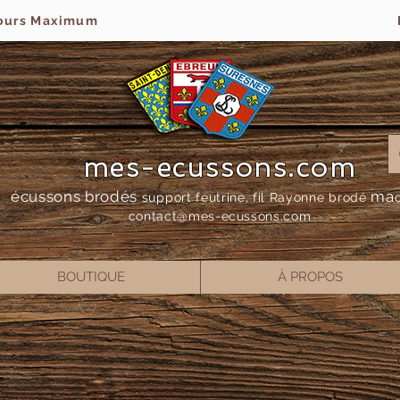
jours Maximum
mes-ecussons.com
écussons brodés
ma
support feutrine, fil Rayonne bro
dé
contact@mes-
ecussons.com
BOUTIQUE
À PROPOS