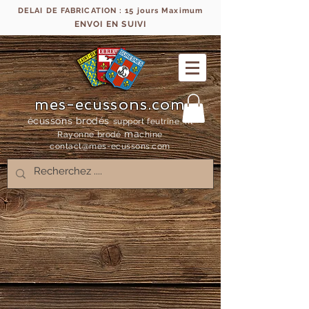
DELAI DE FABRICATION : 15 jours Maximum
ENVOI EN SUIVI
mes-ecussons.com
écussons brodés
support feutrine, fil
ma
Rayonne bro
dé
chine
contact@mes-
ecussons.com