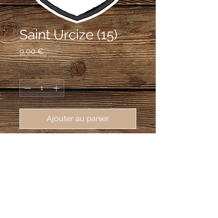
Saint Urcize (15)
Prix
9,00 €
Quantité
*
Ajouter au panier
écusson brodé Saint Urcize (15110), 
62X80mm
D'argent au dextrochère de sable ,
posé en pal à senestre et brandissant
une hache du même, posée en barre.