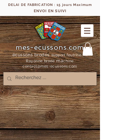
DELAI DE FABRICATION : 15 jours Maximum
ENVOI EN SUIVI
mes-ecussons.com
écussons brodés
support feutrine, fil
ma
Rayonne bro
dé
chine
contact@mes-
ecussons.com