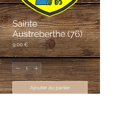
Sainte
Austreberthe (76)
Prix
9,00 €
Quantité
*
Ajouter au panier
écusson brodé de Sainte
Austreberthe (76570), 62X80mm
D'or à sainte Austreberthe vêtue
d'azur et d'argent, tenant une crosse
de sable, caressant un loup arrêté de