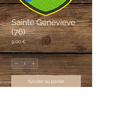
Sainte Genevieve
(76)
Prix
9,00 €
Quantité
*
Ajouter au panier
écusson brodé Sainte Geneviève
(76440), 62X80mm
Taillé: au 1er d'or au pommier de
sinople fruité d'or, au 2e de sinople à la
vache d'argent tachée de tenné; à la