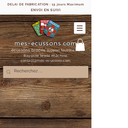
DELAI DE FABRICATION : 15 jours Maximum
ENVOI EN SUIVI
mes-ecussons.com
écussons brodés
support feutrine, fil
ma
Rayonne bro
dé
chine
contact@mes-
ecussons.com