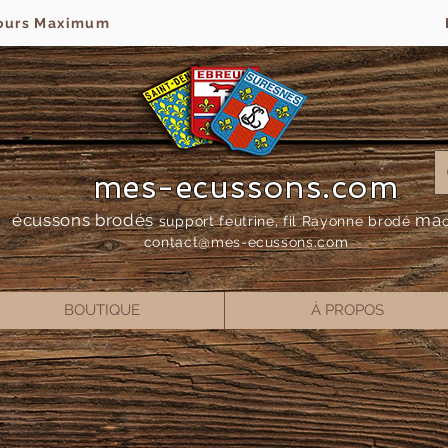
jours Maximum
mes-ecussons.com
écussons brodés
ma
support feutrine, fil Rayonne bro
dé
contact@mes-
ecussons.com
BOUTIQUE
À PROPOS