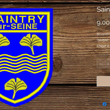
Sain
9,00
écusson 
(91250)
D’azur à
burelles
Quantité
trois feu