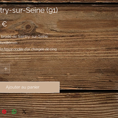
try-sur-Seine (91)
Prix
 €
brodé de Saintry-sur-Seine 
, 62X80mm
 la fasce ondée d’or chargée de cinq
 ondées d'azur et accompagnée de
*
illes de ginkgo biloba d’or.
Ajouter au panier