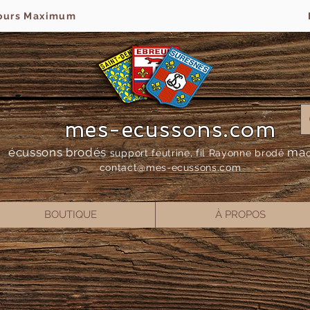
jours Maximum
mes-ecussons.com
écussons brodés
ma
support feutrine, fil Rayonne bro
dé
contact@mes-
ecussons.com
BOUTIQUE
À PROPOS