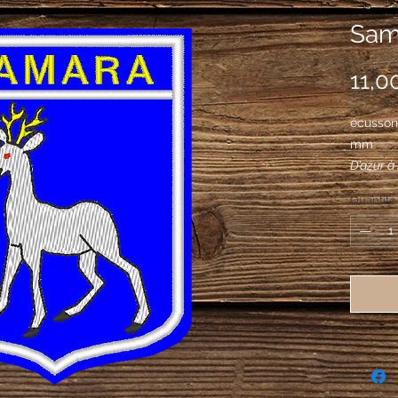
Sam
11,0
écusson
mm
D’azur à 
lampassé
Quantité
sable, au