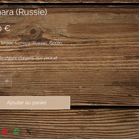
ara (Russie)
Prix
0 €
 brodé Samara (Russie), 62X80
la chèvre d’argent, aux yeux et
e de gueules, armée de sabot de
*
x cornes d’or.
Ajouter au panier