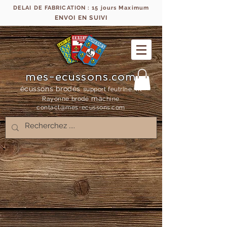
DELAI DE FABRICATION : 15 jours Maximum
ENVOI EN SUIVI
mes-ecussons.com
écussons brodés
support feutrine, fil
ma
Rayonne bro
dé
chine
contact@mes-
ecussons.com