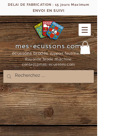
DELAI DE FABRICATION : 15 jours Maximum
ENVOI EN SUIVI
mes-ecussons.com
écussons brodés
support feutrine, fil
ma
Rayonne bro
dé
chine
contact@mes-
ecussons.com