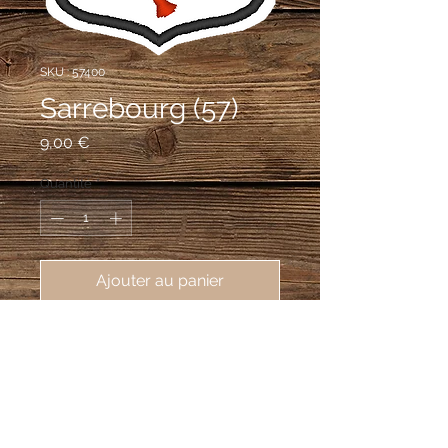
SKU : 57400
Sarrebourg (57)
Prix
9,00 €
Quantité
*
Ajouter au panier
écusson brodé de la ville de 
Sarrebourg (57400), 62X80mm
D'argent à trois demi-ramures de cerf
de gueules chevillées chacune de trois
pièces, posées en bande et rangées en