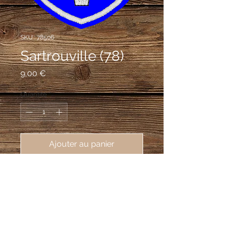
SKU : 78506
Sartrouville (78)
Prix
9,00 €
Quantité
*
Ajouter au panier
écusson brodé ville de Sartrouville 
(78506), 62X80 mm
D'azur au sautoir formé d'une crosse
d'argent à la volute d'or et d'une épée
d'argent à la garde d'or en chef, à la