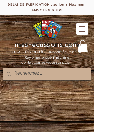
DELAI DE FABRICATION : 15 jours Maximum
ENVOI EN SUIVI
mes-ecussons.com
écussons brodés
support feutrine, fil
ma
Rayonne bro
dé
chine
contact@mes-
ecussons.com