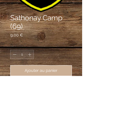
Sathonay Camp
(69)
Prix
9,00 €
Quantité
*
Ajouter au panier
écusson brodé de Sathonay Camp 
(69580), 62X80mm
De sable à la croix à huit pointes d'or.