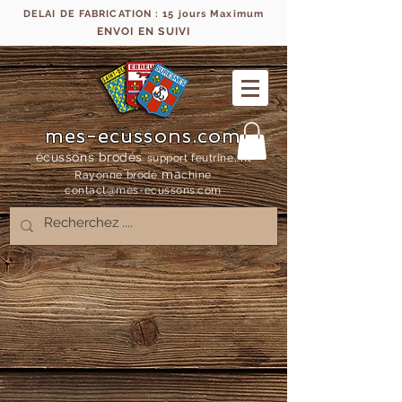
DELAI DE FABRICATION : 15 jours Maximum
ENVOI EN SUIVI
mes-ecussons.com
écussons brodés
support feutrine, fil
ma
Rayonne bro
dé
chine
contact@mes-
ecussons.com