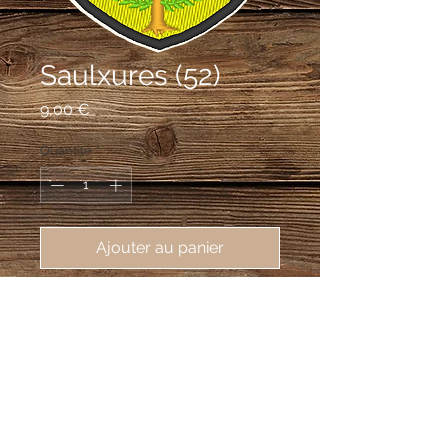
Saulxures (52)
Prix
9,00 €
Quantité
*
Ajouter au panier
écusson brodé Saulxures (52140),
62X80 mm
Tiercé en pairle renversé: au 1er de
gueules à saint Jacques d'argent, au
2e d'azur à la biche à lait d'argent, au
2e d'or au saule de sinople fûté de