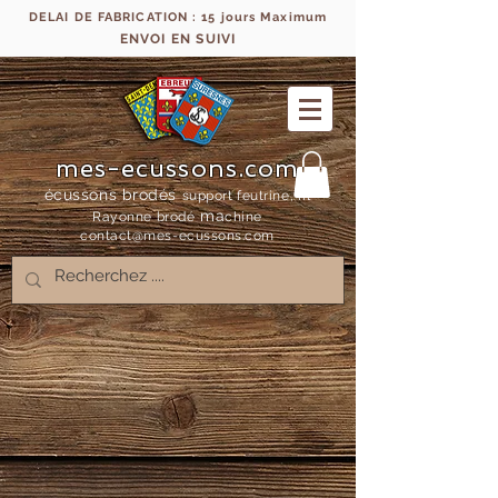
DELAI DE FABRICATION : 15 jours Maximum
ENVOI EN SUIVI
mes-ecussons.com
écussons brodés
support feutrine, fil
ma
Rayonne bro
dé
chine
contact@mes-
ecussons.com