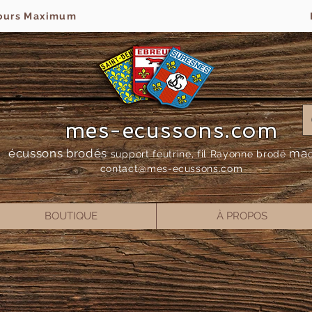
jours Maximum
mes-ecussons.com
écussons brodés
ma
support feutrine, fil Rayonne bro
dé
contact@mes-
ecussons.com
BOUTIQUE
À PROPOS