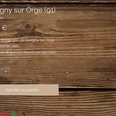
gny sur Orge (91)
00
Prix
 €
brodé ville de Savigny sur Orge 
, 62X80 mm
lion de gueules tenant une bannière
d'argent et de gueules emmanchée
*
argent, au chef d'azur semé de fleurs
or.
Ajouter au panier