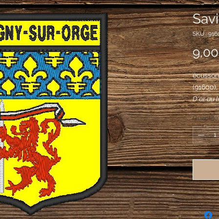
Savi
SKU : 916
9,00
écusson 
(91600)
D'or au 
coupée 
Quantité
aussi d'
de lys d'