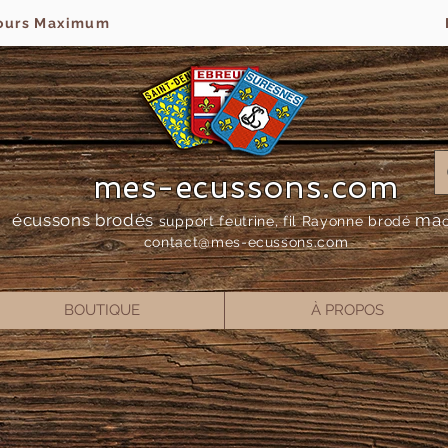
jours Maximum
mes-ecussons.com
écussons brodés
ma
support feutrine, fil Rayonne bro
dé
contact@mes-
ecussons.com
BOUTIQUE
À PROPOS