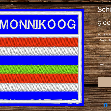
Sch
9,00
écusson
(Pays B
Quantité