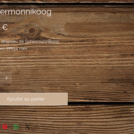
iermonnikoog
Prix
 €
 drapeau de Schiermonnikoog
as), 77X54 mm
*
Ajouter au panier