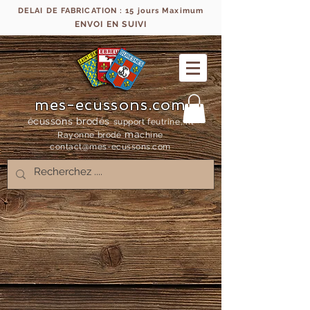
DELAI DE FABRICATION : 15 jours Maximum
ENVOI EN SUIVI
mes-ecussons.com
écussons brodés
support feutrine, fil
ma
Rayonne bro
dé
chine
contact@mes-
ecussons.com