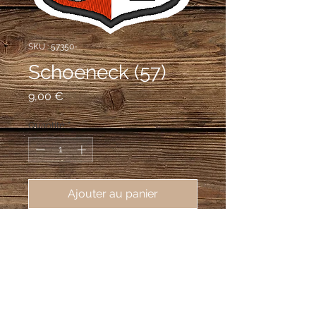
SKU : 57350-
Schoeneck (57)
Prix
9,00 €
Quantité
*
Ajouter au panier
écusson brodé ville de Schoeneck 
(57350), 62X80mm
Parti de gueules à la coupe d'argent, et
d'argent à la lampe de mineur de
sable, allumée de gueules au chef