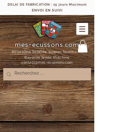
DELAI DE FABRICATION : 15 jours Maximum
ENVOI EN SUIVI
mes-ecussons.com
écussons brodés
support feutrine, fil
ma
Rayonne bro
dé
chine
contact@mes-
ecussons.com