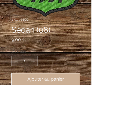
SKU : 8200
Sedan (08)
Prix
9,00 €
Quantité
*
Ajouter au panier
écusson brodé ville de Sedan 
(08200), 62X80mm
D'argent au chêne terrassé de sinople
englanté d'or, au sanglier de sable
défendu d'argent, le boutoir de