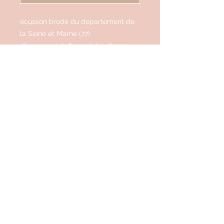
écusson brodé du département de 
la Seine et Marne (77)
d’azur semé de fleurs de lys d’or aux
deux fasces ondées d’argent brochant
sur le tout
Fabrication à la pièce d'écussons brodés
de communes et régions de France et
d'ailleurs, réalisés sur place et sur
commande, fabrication locale et rapide.
Mentions légales
Politique de confidentialité
Conditions Générales de Vente