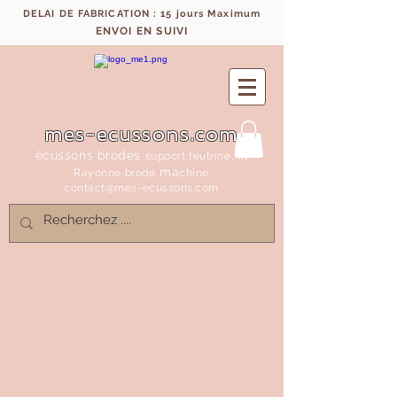
DELAI DE FABRICATION : 15 jours Maximum
ENVOI EN SUIVI
mes-ecussons.com
écussons brodés
support feutrine, fil
ma
Rayonne bro
dé
chine
contact@mes-
ecussons.com