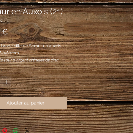
r en Auxois (21)
40
Prix
 €
brodé ville de Semur en auxois 
, 62X80mm
la tour d'argent crénelée de cinq
maçonnée de sable, chargée d'un
*
bandé d'or et d'azur à la bordure de
Ajouter au panier