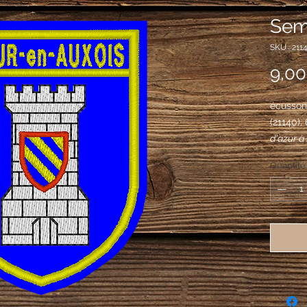
Semu
SKU : 211
9,00
écusson 
(21140)
d'azur à 
pièces, 
Quantité
écusson 
gueules