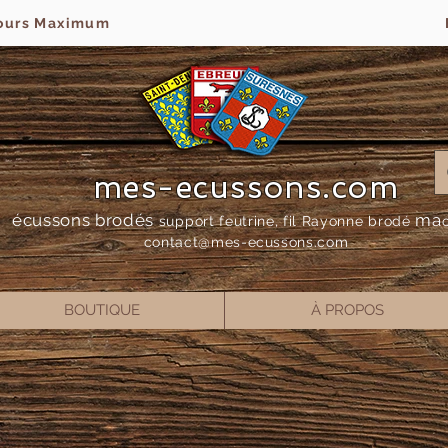
jours Maximum
mes-ecussons.com
écussons brodés
ma
support feutrine, fil Rayonne bro
dé
contact@mes-
ecussons.com
BOUTIQUE
À PROPOS