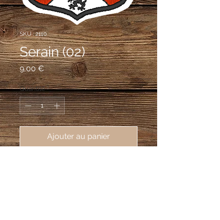
SKU : 2110
Serain (02)
Prix
9,00 €
Quantité
*
Ajouter au panier
écusson brodé ville de Serain 
(02110), 62X80 mm
D'argent au sautoir de gueules
cantonné de quatre lionceaux de
sable.