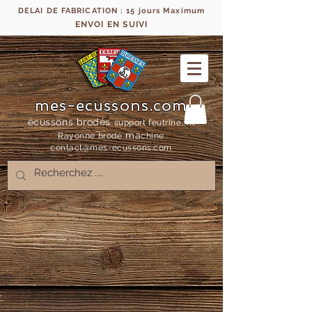
DELAI DE FABRICATION : 15 jours Maximum
ENVOI EN SUIVI
mes-ecussons.com
écussons brodés
support feutrine, fil
ma
Rayonne bro
dé
chine
contact@mes-
ecussons.com