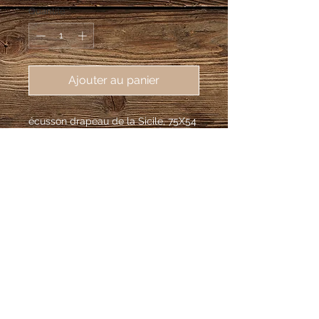
Quantité
*
Ajouter au panier
écusson drapeau de la Sicile, 75X54
mm
taillé d’or et de gueules, un triquêtre au
naturel brochant sur le tout, avec au
point de rencontre central un visage
entouré de trois épis de blé
Fabrication à la pièce d'écussons brodés
de communes et régions de France et
d'ailleurs, réalisés sur place et sur
commande, fabrication locale et rapide.
Mentions légales