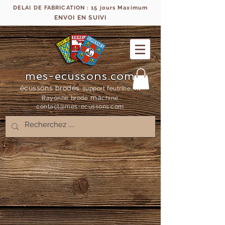
DELAI DE FABRICATION : 15 jours Maximum
ENVOI EN SUIVI
mes-ecussons.com
écussons brodés
support feutrine, fil
ma
Rayonne bro
dé
chine
contact@mes-
ecussons.com