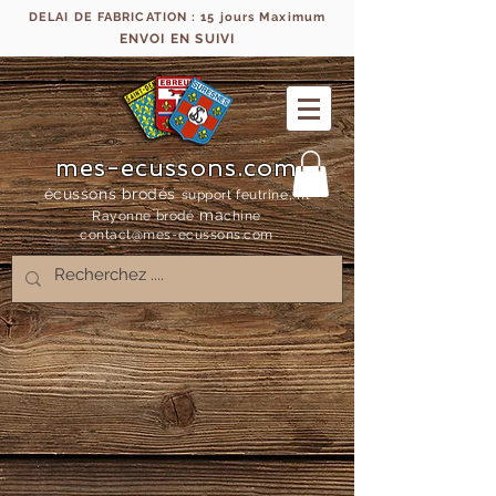
DELAI DE FABRICATION : 15 jours Maximum
ENVOI EN SUIVI
mes-ecussons.com
écussons brodés
support feutrine, fil
ma
Rayonne bro
dé
chine
contact@mes-
ecussons.com