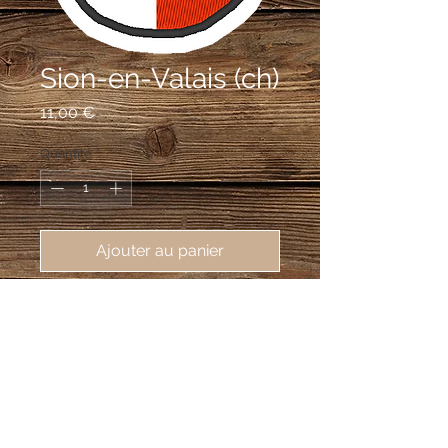
Sion-en-Valais (ch)
Prix
11,00 €
Quantité
*
Ajouter au panier
écusson brodé de Sion-en-Valais, 
ville du canton de Valais (suisse), 
55X75mm
[quote]Parti d'argent à deux étoiles 
de gueules, et de gueules.[/quote]