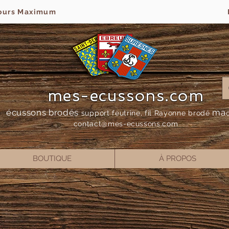
jours Maximum
mes-ecussons.com
écussons brodés
ma
support feutrine, fil Rayonne bro
dé
contact@mes-
ecussons.com
BOUTIQUE
À PROPOS