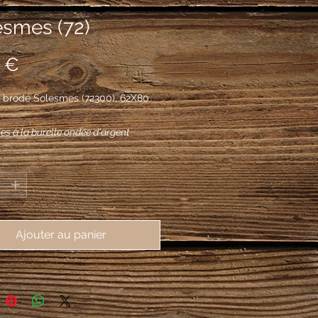
esmes (72)
Prix
 €
 brodé Solesmes (72300), 62X80
es à la burelle ondée d'argent
e d'une aigle au vol abaissé d'or et
*
 de deux crosses d'abbé adossées
 mouvant de la pointe.
Ajouter au panier