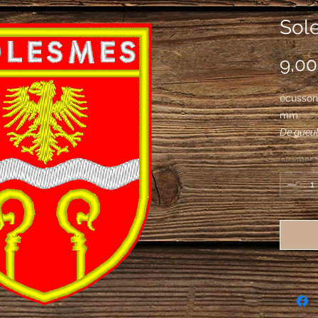
Sol
9,00
écusson
mm
De gueul
surmonté
Quantité
soutenue
du même