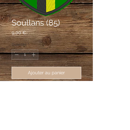
Soullans (85)
Prix
9,00 €
Quantité
*
Ajouter au panier
écusson brodé de Soullans (85300),
62X80 mm
De sinople à la croix écartelée d'or et
de sable.