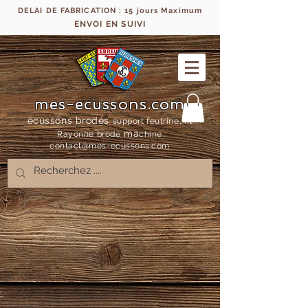
DELAI DE FABRICATION : 15 jours Maximum
ENVOI EN SUIVI
mes-ecussons.com
écussons brodés
support feutrine, fil
ma
Rayonne bro
dé
chine
contact@mes-
ecussons.com