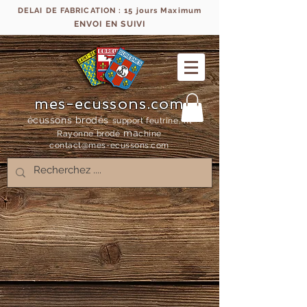
DELAI DE FABRICATION : 15 jours Maximum
ENVOI EN SUIVI
mes-ecussons.com
écussons brodés
support feutrine, fil
ma
Rayonne bro
dé
chine
contact@mes-
ecussons.com