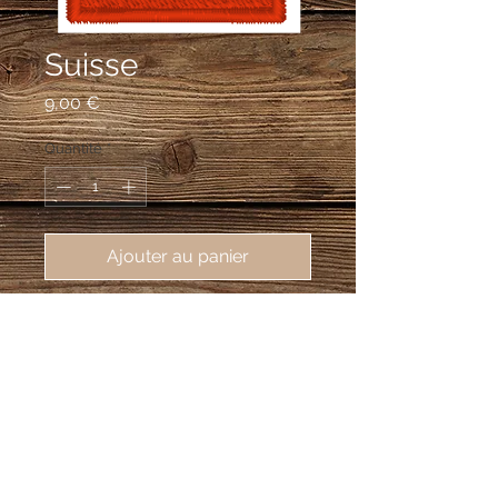
Suisse
Prix
9,00 €
Quantité
*
Ajouter au panier
écusson du drapeau Suisse, 
45X56mm
[quote]carré, de gueules, à la croix 
alésée d'argent[/quote]
Fabrication à la pièce d'écussons brodés