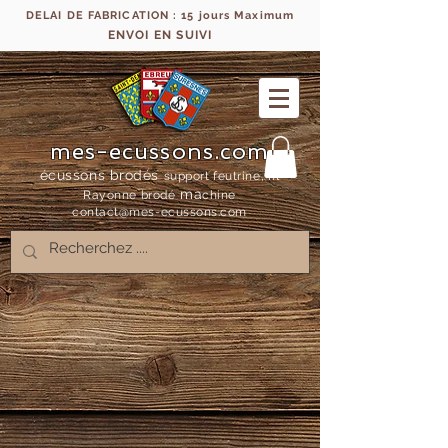
DELAI DE FABRICATION : 15 jours Maximum
ENVOI EN SUIVI
mes-ecussons.com
écussons brodés
support feutrine, fil
ma
Rayonne bro
dé
chine
contact@mes-
ecussons.com