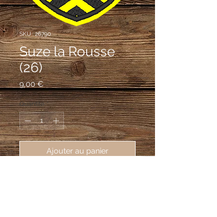
SKU : 26790
Suze la Rousse
(26)
Prix
9,00 €
Quantité
*
Ajouter au panier
écusson brodé ville de Suze la 
Rousse (26790), 62X80mm
Coupé: au 1er d'azur au lion issant
d'argent, couronné d'or, armé et