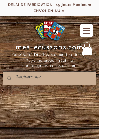
DELAI DE FABRICATION : 15 jours Maximum
ENVOI EN SUIVI
mes-ecussons.com
écussons brodés
support feutrine, fil
ma
Rayonne bro
dé
chine
contact@mes-
ecussons.com