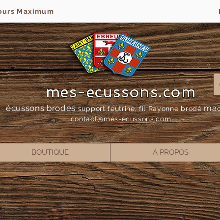
jours Maximum
mes-ecussons.com
écussons brodés
ma
support feutrine, fil Rayonne bro
dé
contact@mes-
ecussons.com
BOUTIQUE
À PROPOS