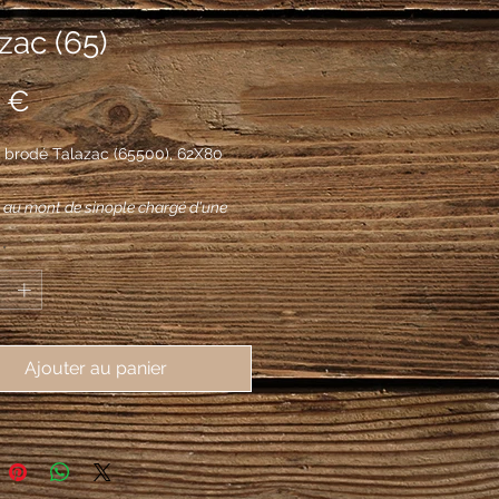
zac (65)
Prix
 €
 brodé Talazac (65500), 62X80
 au mont de sinople chargé d'une
sue de sable, sommé de deux
*
affrontés du même, au chef d'azur
une fleur de lys d'or.
Ajouter au panier