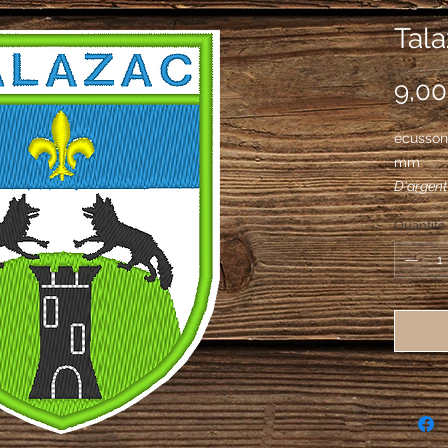
Tala
9,00
écusson
mm
D'argent
tour cou
Quantité
renards 
chargé d'