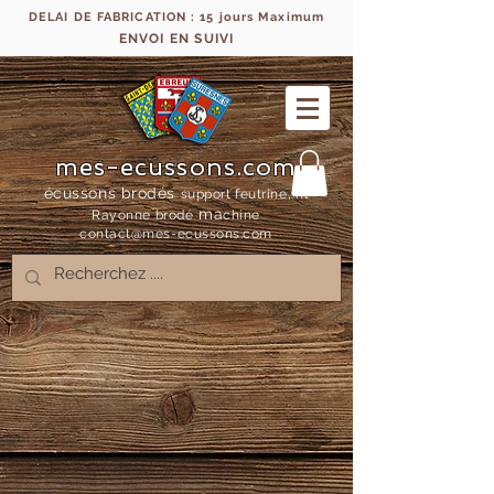
DELAI DE FABRICATION : 15 jours Maximum
ENVOI EN SUIVI
mes-ecussons.com
écussons brodés
support feutrine, fil
ma
Rayonne bro
dé
chine
contact@mes-
ecussons.com