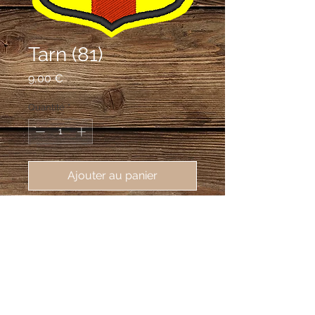
Tarn (81)
Prix
9,00 €
Quantité
*
Ajouter au panier
écusson brodé du département du 
Tarn (81), 62X80mm
D'or au chef-pal de gueules chargé
d'une croix cléchée et pommetée de
douze pièces du champ.