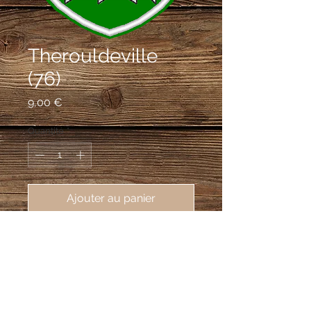
Therouldeville
(76)
Prix
9,00 €
Quantité
*
Ajouter au panier
écusson brodé de Thérouldeville
(76540), 62X80mm
De sinople à l'église du lieu d'argent de
profil, le portail à dextre; au chef parti
au I burelé d'argent et de gueules