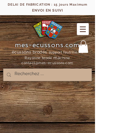
DELAI DE FABRICATION : 15 jours Maximum
ENVOI EN SUIVI
mes-ecussons.com
écussons brodés
support feutrine, fil
ma
Rayonne bro
dé
chine
contact@mes-
ecussons.com