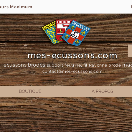
jours Maximum
mes-ecussons.com
écussons brodés
ma
support feutrine, fil Rayonne bro
dé
contact@mes-
ecussons.com
BOUTIQUE
À PROPOS