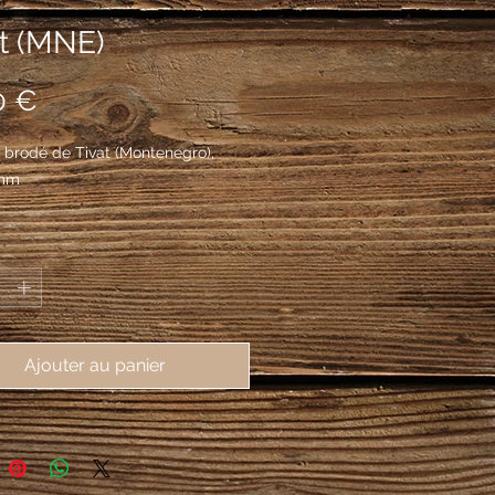
at (MNE)
Prix
0 €
 brodé de Tivat (Montenegro),
mm
*
Ajouter au panier