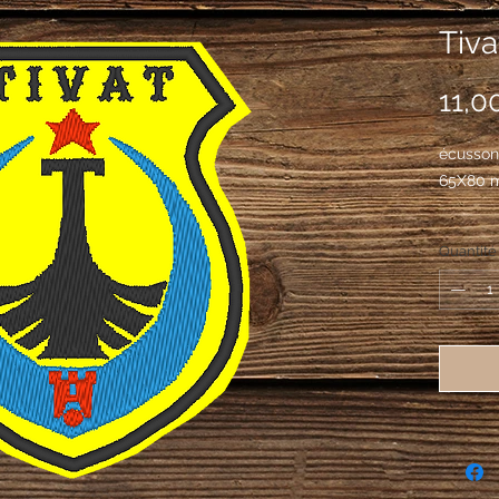
Tiv
11,0
écusson
65X80 
Quantité