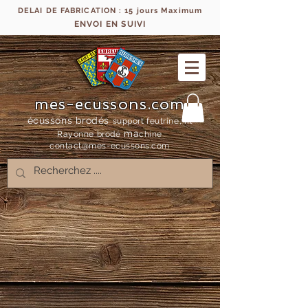
DELAI DE FABRICATION : 15 jours Maximum
ENVOI EN SUIVI
mes-ecussons.com
écussons brodés
support feutrine, fil
ma
Rayonne bro
dé
chine
contact@mes-
ecussons.com