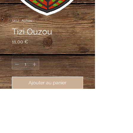
SKU : Autres
Tizi Ouzou
Prix
11,00 €
Quantité
*
Ajouter au panier
écusson brodé de la ville de Tizi-
Ouzou, commune d'Algérie, 62X80
mm
Le mantelé sommé du croissant
représente le mont du Belloua, qui