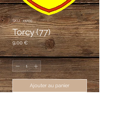
SKU : 77200
Torcy (77)
Prix
9,00 €
Quantité
*
Ajouter au panier
écusson brodé de la ville de Torcy 
(77200), 62X80mm
d'or à deux fasces de gueules