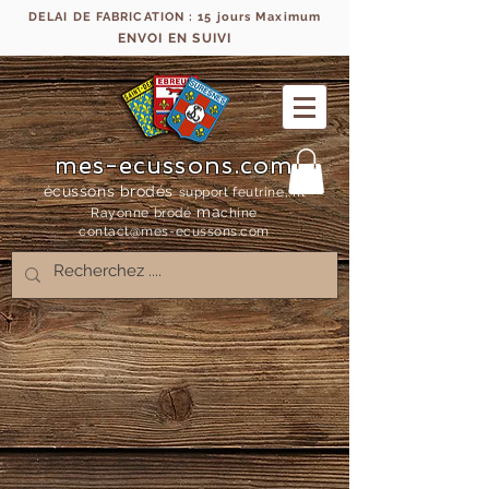
DELAI DE FABRICATION : 15 jours Maximum
ENVOI EN SUIVI
mes-ecussons.com
écussons brodés
support feutrine, fil
ma
Rayonne bro
dé
chine
contact@mes-
ecussons.com