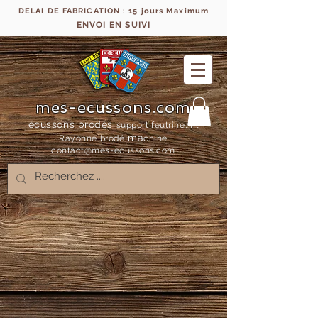
DELAI DE FABRICATION : 15 jours Maximum
ENVOI EN SUIVI
mes-ecussons.com
écussons brodés
support feutrine, fil
ma
Rayonne bro
dé
chine
contact@mes-
ecussons.com