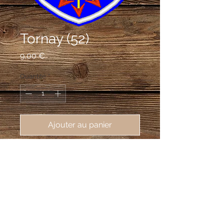
Tornay (52)
Prix
9,00 €
Quantité
*
Ajouter au panier
écusson brodé Tornay (52500),
62X80 mm
D'azur à la fasce haussée d'argent
accompagnée en chef d'une rose
accostée de deux étoiles, le tout du
même, et en pointe d'un faisceau de