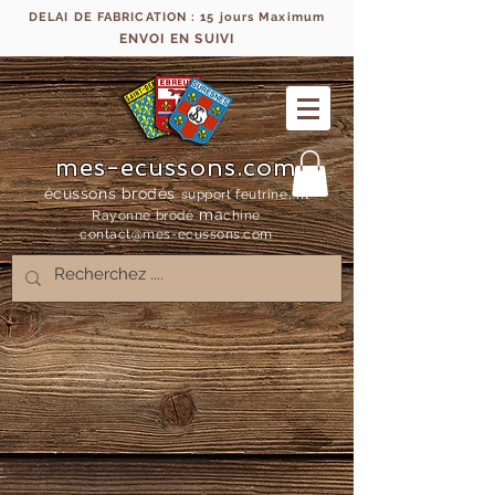
DELAI DE FABRICATION : 15 jours Maximum
ENVOI EN SUIVI
mes-ecussons.com
écussons brodés
support feutrine, fil
ma
Rayonne bro
dé
chine
contact@mes-
ecussons.com