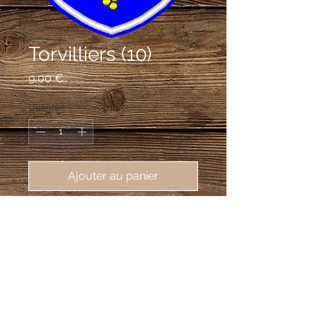
Torvilliers (10)
Prix
9,00 €
Quantité
*
Ajouter au panier
écusson brodé Torvilliers (10440),
62X80 mm
D'azur au chevron d'or accompagné
en chef de deux tours du même,
maçonnées de sable, et en pointe
d'une grappe de raisin d'or feuillée de