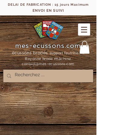
DELAI DE FABRICATION : 15 jours Maximum
ENVOI EN SUIVI
mes-ecussons.com
écussons brodés
support feutrine, fil
ma
Rayonne bro
dé
chine
contact@mes-
ecussons.com