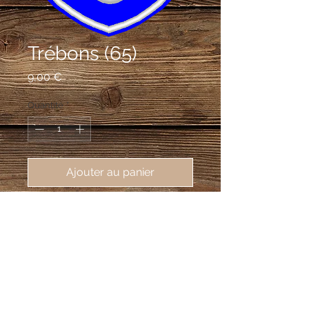
Trébons (65)
Prix
9,00 €
Quantité
*
Ajouter au panier
écusson brodé Trébons (65200),
62X80 mm
D'azur à trois croissants d'argent.