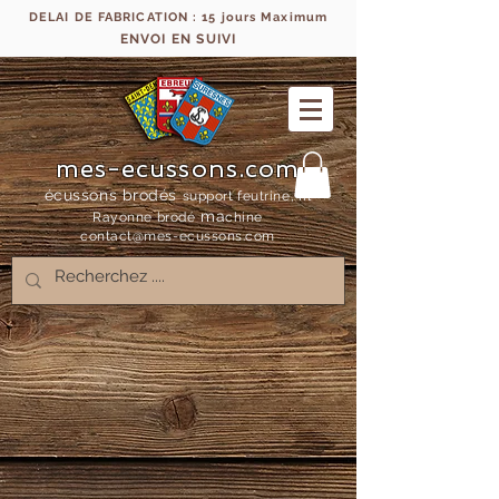
DELAI DE FABRICATION : 15 jours Maximum
ENVOI EN SUIVI
mes-ecussons.com
écussons brodés
support feutrine, fil
ma
Rayonne bro
dé
chine
contact@mes-
ecussons.com