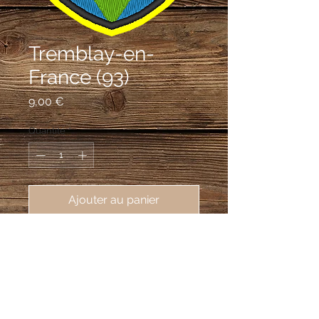
Tremblay-en-
France (93)
Prix
9,00 €
Quantité
*
Ajouter au panier
écusson brodé de Tremblay-en-
France (93290), 62X80mm
De sinople chaussé d'azur, au tau d'or
accosté de deux feuilles d'argent
posées l'une en bande et l'autre en