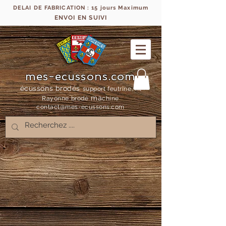
DELAI DE FABRICATION : 15 jours Maximum
ENVOI EN SUIVI
mes-ecussons.com
écussons brodés
support feutrine, fil
ma
Rayonne bro
dé
chine
contact@mes-
ecussons.com