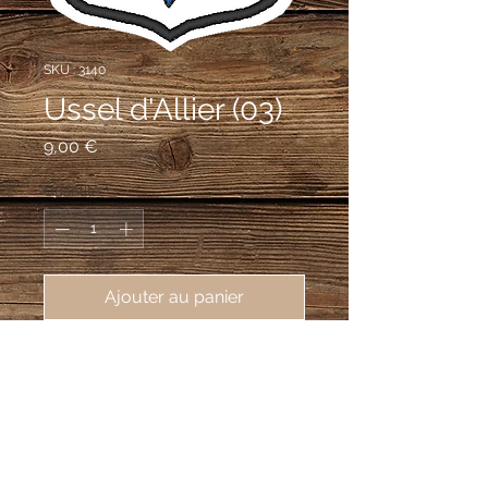
SKU : 3140
Ussel d'Allier (03)
Prix
9,00 €
Quantité
*
Ajouter au panier
écusson brodé ville d'Ussel d'Allier
(03140), 62X80 mm
tiercé en pairle renversé : au premier de
gueules à la tour d'argent maçonnée
de sable, ouverte et ajourée du champ,