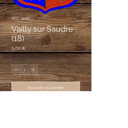
SKU : 18260
Vailly sur Saudre
(18)
Prix
9,00 €
Quantité
*
Ajouter au panier
écusson brodé de la ville de Vailly 
sur Saudre (18260), 62X80mm
Écartelé : au premier et au quatrième
de gueules au lion d'argent, au