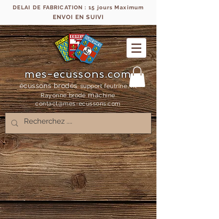
DELAI DE FABRICATION : 15 jours Maximum
ENVOI EN SUIVI
mes-ecussons.com
écussons brodés
support feutrine, fil
ma
Rayonne bro
dé
chine
contact@mes-
ecussons.com