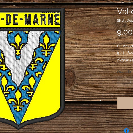
Val 
SKU : De
9,00
écusson
(94) , 
d'azur se
chevronn
Quantité
sur le to