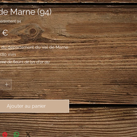
de Marne (94)
partement 94
Prix
 €
 du département du Val de Marne 
62X80 mm
mé de fleurs de lys d'or au
el renversé ondé d'argent brochant
*
ut, chaussé aussi d'or
Ajouter au panier