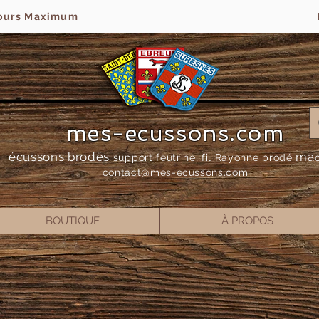
jours Maximum
mes-ecussons.com
écussons brodés
ma
support feutrine, fil Rayonne bro
dé
contact@mes-
ecussons.com
BOUTIQUE
À PROPOS