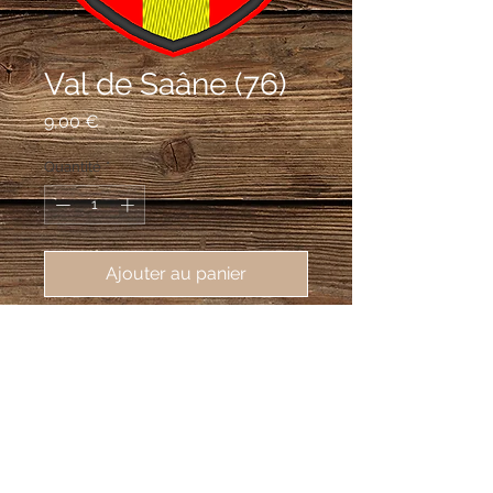
Val de Saâne (76)
Prix
9,00 €
Quantité
*
Ajouter au panier
écusson brodé de Val de Saâne
(76890), 62X80 mm
De gueules à la croix d'or chargée d'un
écusson de sinople surchargé d'un
cœur sommé à dextre des tête et cou
d'un coq issant et à senestre d'un