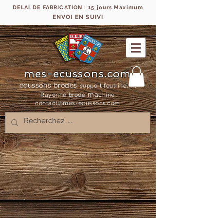
DELAI DE FABRICATION : 15 jours Maximum
ENVOI EN SUIVI
mes-ecussons.com
écussons brodés
support feutrine, fil
ma
Rayonne bro
dé
chine
contact@mes-
ecussons.com