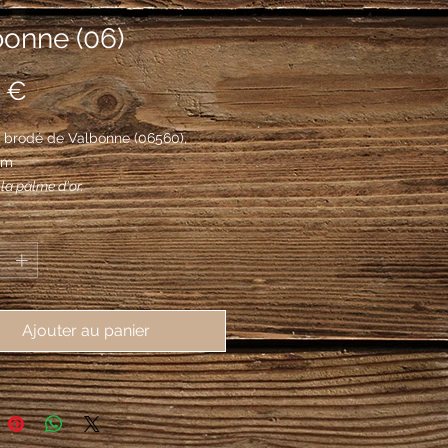
bonne (06)
Prix
 €
 brodé de Valbonne (06560), 
mm
la palme d'or.
*
Ajouter au panier