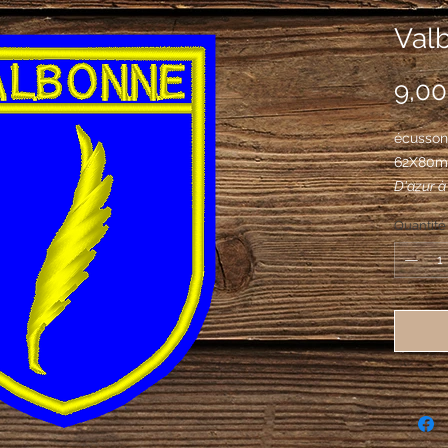
Val
9,00
écusson
62X80
D'azur à 
Quantité