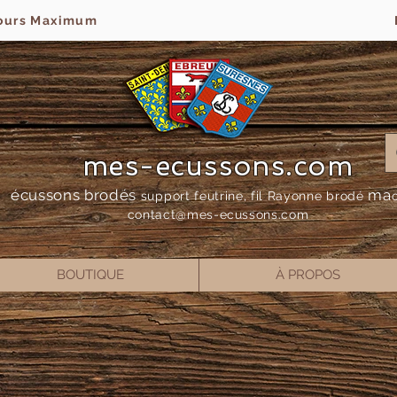
jours Maximum
mes-ecussons.com
écussons brodés
ma
support feutrine, fil Rayonne bro
dé
contact@mes-
ecussons.com
BOUTIQUE
À PROPOS