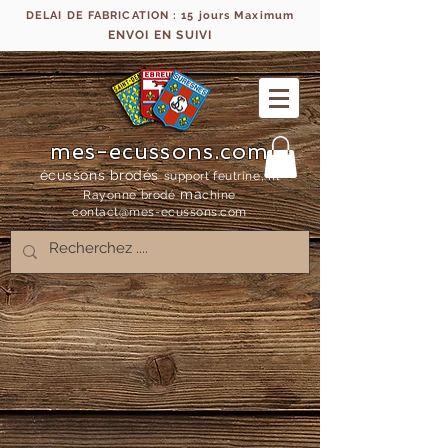
DELAI DE FABRICATION : 15 jours Maximum
ENVOI EN SUIVI
mes-ecussons.com
écussons brodés
support feutrine, fil
ma
Rayonne bro
dé
chine
contact@mes-
ecussons.com