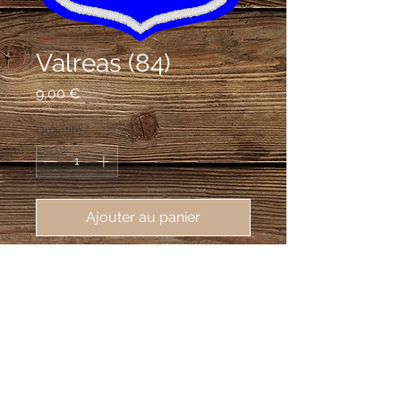
Valreas (84)
Prix
9,00 €
Quantité
*
Ajouter au panier
écusson brodé de Valreas (84600), 
62X80mm
D'azur aux deux clefs adossées
d'argent, accompagnées en abîme
d'un croissant du même.