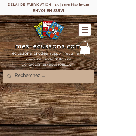
DELAI DE FABRICATION : 15 jours Maximum
ENVOI EN SUIVI
mes-ecussons.com
écussons brodés
support feutrine, fil
ma
Rayonne bro
dé
chine
contact@mes-
ecussons.com