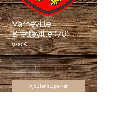
Varneville
Bretteville (76)
Prix
9,00 €
Quantité
*
Ajouter au panier
écusson brodé de Varneville 
Bretteville (76890), 62X80mm
De gueules au lion, accompagné en
chef de deux têtes de griffon, le tout
d'or.