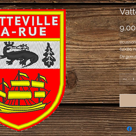
Vatt
9,00
écusson 
62X80 
De gueul
d'argent
Quantité
accostée 
d'une fe
versées 