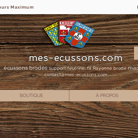
jours Maximum
mes-ecussons.com
écussons brodés
ma
support feutrine, fil Rayonne bro
dé
contact@mes-
ecussons.com
BOUTIQUE
À PROPOS