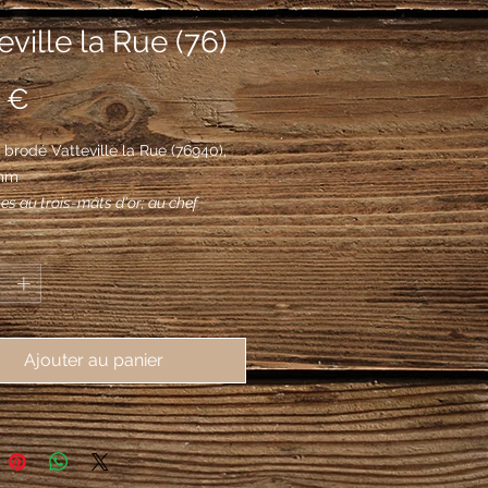
eville la Rue (76)
Prix
 €
brodé Vatteville la Rue (76940),
mm
es au trois-mâts d'or; au chef
 chargé d'une salamandre de sable
*
d'une feuille de hêtre à dextre et
uille de chêne à senestre, toutes deux
et du même.
Ajouter au panier