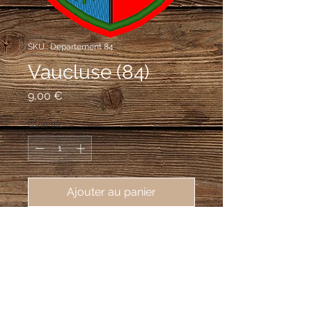
SKU : Departement 84
Vaucluse (84)
Prix
9,00 €
Quantité
*
Ajouter au panier
écusson brodé du département du 
Vaulcuse (84), 62X80mm
écartelé: au premier de gueules aux
clefs de Saint Pierre passées en
sautoir, l'une d'or et l'autre d'argent,