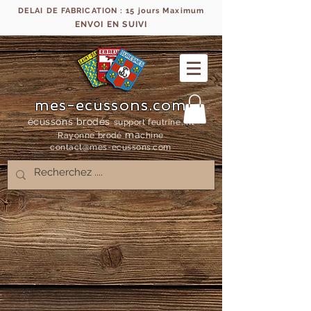
DELAI DE FABRICATION : 15 jours Maximum
ENVOI EN SUIVI
mes-ecussons.com
écussons brodés
support feutrine, fil
ma
Rayonne bro
dé
chine
contact@mes-
ecussons.com