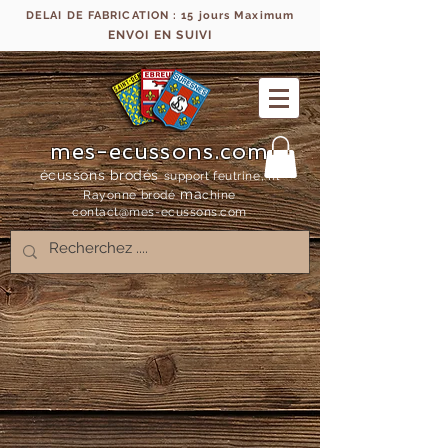
DELAI DE FABRICATION : 15 jours Maximum
ENVOI EN SUIVI
mes-ecussons.com
écussons brodés
support feutrine, fil
ma
Rayonne bro
dé
chine
contact@mes-
ecussons.com