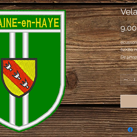
Vela
9,00
écusson
62X80 
De sinopl
l'écusso
Quantité
de gueul