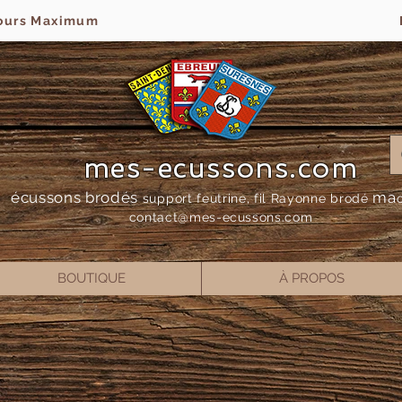
jours Maximum
mes-ecussons.com
écussons brodés
ma
support feutrine, fil Rayonne bro
dé
contact@mes-
ecussons.com
BOUTIQUE
À PROPOS