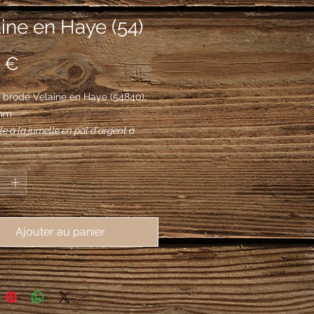
ine en Haye (54)
Prix
 €
 brodé Velaine en Haye (54840),
mm
e à la jumelle en pal d'argent à
n d'or en abîme chargé d'une bande
*
es à trois alérion d'argent.
Ajouter au panier