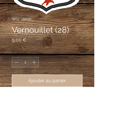
SKU : 28500
Vernouillet (28)
Prix
9,00 €
Quantité
*
Ajouter au panier
écusson brodé de la ville de 
Vernouillet (28500), 62X80mm
d'argent au cep de vigne arraché de
gueules, au chef d'azur chargé d'une
gerbe de blé du champ accostée de