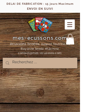
DELAI DE FABRICATION : 15 jours Maximum
ENVOI EN SUIVI
mes-ecussons.com
écussons brodés
support feutrine, fil
ma
Rayonne bro
dé
chine
contact@mes-
ecussons.com