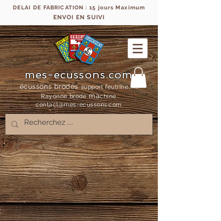
DELAI DE FABRICATION : 15 jours Maximum
ENVOI EN SUIVI
mes-ecussons.com
écussons brodés
support feutrine, fil
ma
Rayonne bro
dé
chine
contact@mes-
ecussons.com