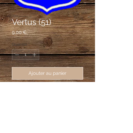
Vertus (51)
Prix
9,00 €
Quantité
*
Ajouter au panier
écusson brodé de Vertus (51130), 
62X80mm
d'azur au cœur de gueules percé d'une
lancede sable, ferrée d'argent, posée
en bande